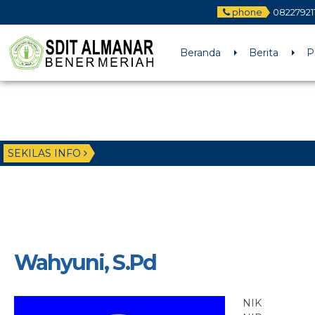
phone
08227921
Beranda
Berita
P
SEKILAS INFO
Wahyuni, S.Pd
NIK