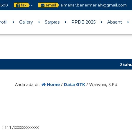
1500
fax
-
email
almanar.benermeriah@gmail.com
rofil
Gallery
Sarpras
PPDB 2025
Absent
2 tahun ya
Anda ada di :
Home
/
Data GTK
/
Wahyuni, S.Pd
: 1117xxxxxxxxxxxx