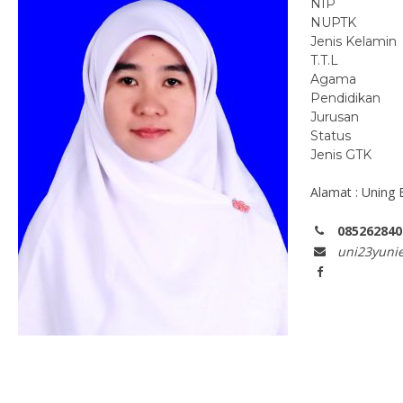
NIP
NUPTK
Jenis Kelamin
T.T.L
Agama
Pendidikan
Jurusan
Status
Jenis GTK
Alamat : Uning 
085262840
uni23yuni