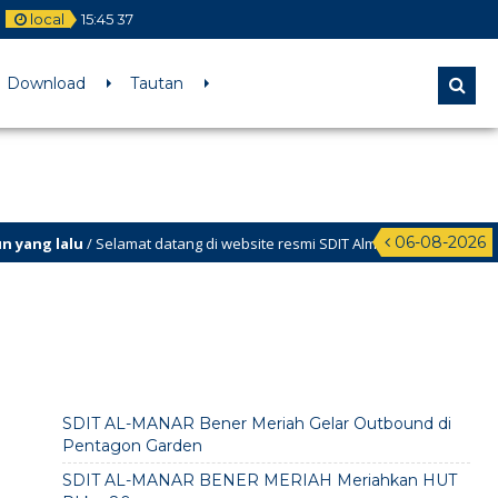
local
15
:
45
37
Download
Tautan
06-08-2026
ng lalu
/ Selamat datang di website resmi SDIT Almanar Kabupaten Bene
SDIT AL-MANAR Bener Meriah Gelar Outbound di
Pentagon Garden
SDIT AL-MANAR BENER MERIAH Meriahkan HUT