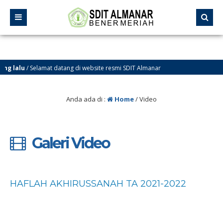
g lalu
/ Selamat datang di website resmi SDIT Almanar
ener Meriah
Anda ada di :
Home
/
Video
Galeri Video
HAFLAH AKHIRUSSANAH TA 2021-2022