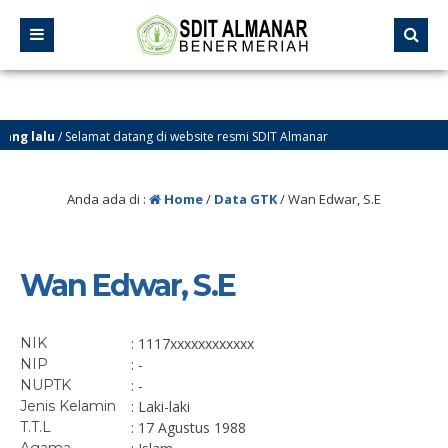
ng lalu
/ Selamat datang di website resmi SDIT Almanar
Bener Meriah
Anda ada di :
Home
/
Data GTK
/
Wan Edwar, S.E
Wan Edwar, S.E
NIK
: 1117xxxxxxxxxxxx
NIP
: -
NUPTK
: -
Jenis Kelamin
: Laki-laki
T.T.L
: 17 Agustus 1988