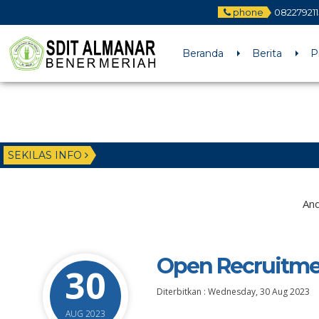
phone
08227921
Beranda
Berita
P
SEKILAS INFO
And
Open Recruitme
30
Diterbitkan :
Wednesday, 30 Aug 2023
AUG 2023