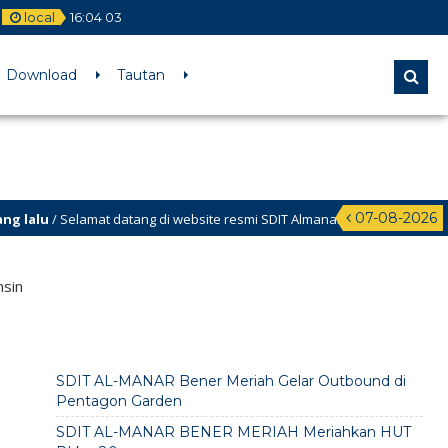
local
16
:
04
03
Download
Tautan
07-08-2026
u
/ Selamat datang di website resmi SDIT Almanar Kabupaten Bener Meria
hsin
SDIT AL-MANAR Bener Meriah Gelar Outbound di
Pentagon Garden
SDIT AL-MANAR BENER MERIAH Meriahkan HUT