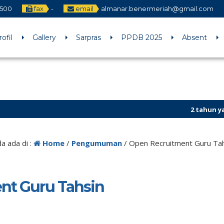
1500
fax
-
email
almanar.benermeriah@gmail.com
rofil
Gallery
Sarpras
PPDB 2025
Absent
2 tahun yang lal
a ada di :
Home
/
Pengumuman
/
Open Recruitment Guru Ta
nt Guru Tahsin