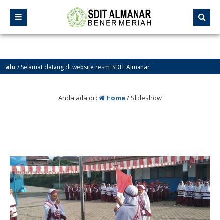
u
/ Selamat datang di website resmi SDIT Almanar
Meriah
Anda ada di :
Home
/
Slideshow