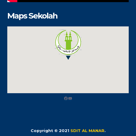
Maps Sekolah
Facebook
YouTube
Copyright © 2021
SDIT AL MANAR
.