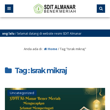
ng lalu
/ Selamat datang di website resmi SDIT Almanar
Bener Meriah
Anda ada di :
Home
/
Tag "Israk mikraj"
Tag : Israk mikraj
Uncategorized