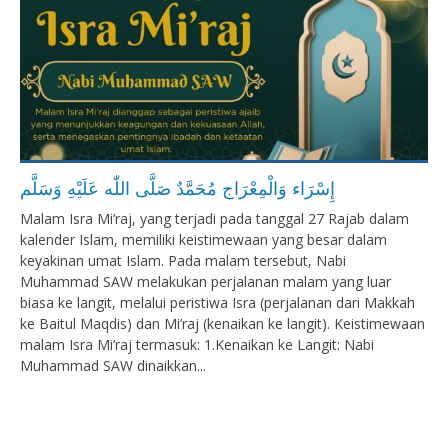
إِسْرَاء وَالْمِعْرَاج مُحَمَّدٌ صَلَّى اللّٰه عَلَيْهِ وَسَلَّم
Malam Isra Mi’raj, yang terjadi pada tanggal 27 Rajab dalam
kalender Islam, memiliki keistimewaan yang besar dalam
keyakinan umat Islam. Pada malam tersebut, Nabi
Muhammad SAW melakukan perjalanan malam yang luar
biasa ke langit, melalui peristiwa Isra (perjalanan dari Makkah
ke Baitul Maqdis) dan Mi’raj (kenaikan ke langit). Keistimewaan
malam Isra Mi’raj termasuk: 1.Kenaikan ke Langit: Nabi
Muhammad SAW dinaikkan...