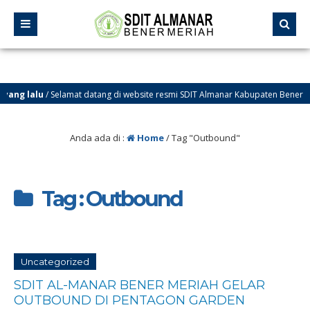
ng lalu
/ Selamat datang di website resmi SDIT Almanar Kabupaten Bener Meri
Anda ada di :
Home
/
Tag "Outbound"
Tag : Outbound
Uncategorized
SDIT AL-MANAR BENER MERIAH GELAR
OUTBOUND DI PENTAGON GARDEN