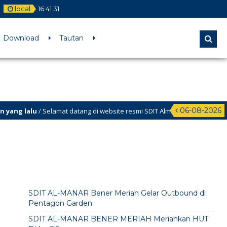
local
16
:
41
32
Download
Tautan
06-08-2026
g lalu
/ Selamat datang di website resmi SDIT Almanar Kabupaten
h
SDIT AL-MANAR Bener Meriah Gelar Outbound di
Pentagon Garden
SDIT AL-MANAR BENER MERIAH Meriahkan HUT