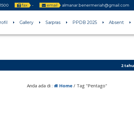
1500
fax
-
email
almanar.benermeriah@gmail.com
rofil
Gallery
Sarpras
PPDB 2025
Absent
2 tahun yan
Bener Meria
Anda ada di :
Home
/
Tag "Pentago"