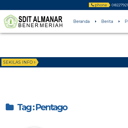
phone
08227921
Beranda
Berita
P
SEKILAS INFO
Tag : Pentago