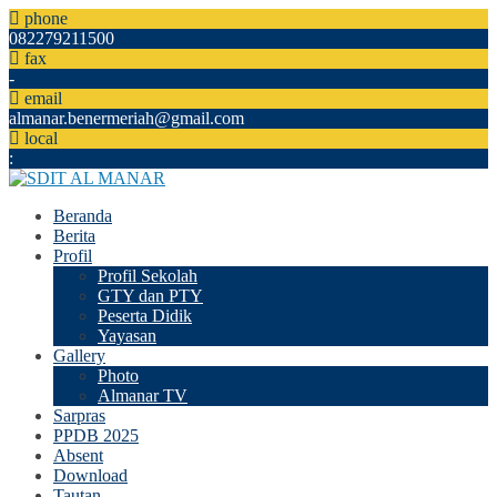
phone
082279211500
fax
-
email
almanar.benermeriah@gmail.com
local
:
Beranda
Berita
Profil
Profil Sekolah
GTY dan PTY
Peserta Didik
Yayasan
Gallery
Photo
Almanar TV
Sarpras
PPDB 2025
Absent
Download
Tautan