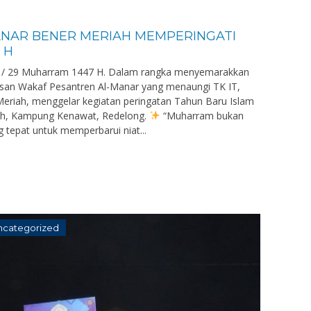
-MANAR BENER MERIAH MEMPERINGATI
 H
025 / 29 Muharram 1447 H. Dalam rangka menyemarakkan
asan Wakaf Pesantren Al-Manar yang menaungi TK IT,
eriah, menggelar kegiatan peringatan Tahun Baru Islam
alah, Kampung Kenawat, Redelong.
“Muharram bukan
g tepat untuk memperbarui niat...
ncategorized