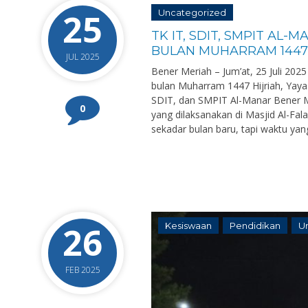
25
Uncategorized
TK IT, SDIT, SMPIT AL
BULAN MUHARRAM 1447
JUL 2025
Bener Meriah – Jum’at, 25 Juli 2
bulan Muharram 1447 Hijriah, Yay
SDIT, dan SMPIT Al-Manar Bener M
0
yang dilaksanakan di Masjid Al-F
sekadar bulan baru, tapi waktu yan
26
Kesiswaan
Pendidikan
U
FEB 2025