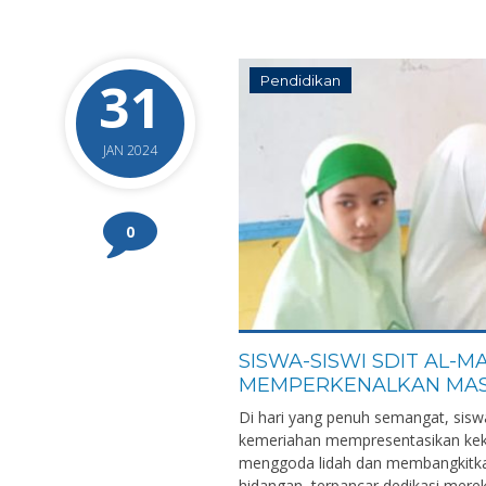
31
Pendidikan
JAN 2024
0
SISWA-SISWI SDIT AL-
MEMPERKENALKAN MAS
Di hari yang penuh semangat, sis
kemeriahan mempresentasikan kek
menggoda lidah dan membangkitka
hidangan, terpancar dedikasi mere