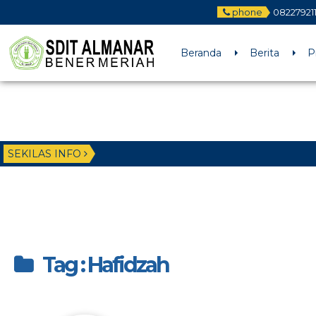
phone
08227921
Beranda
Berita
P
SEKILAS INFO
Tag : Hafidzah