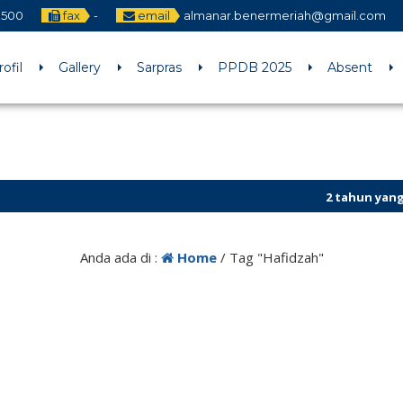
1500
fax
-
email
almanar.benermeriah@gmail.com
rofil
Gallery
Sarpras
PPDB 2025
Absent
2 tahun yang lalu
/ Selama
Bener Meriah
Anda ada di :
Home
/
Tag "Hafidzah"