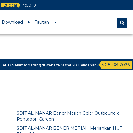
local
14
:
00
11
Download
Tautan
08-08-2026
t datang di website resmi SDIT Almanar Kabupaten
SDIT AL-MANAR Bener Meriah Gelar Outbound di
Pentagon Garden
SDIT AL-MANAR BENER MERIAH Meriahkan HUT