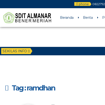
phone
0822792
Beranda
Berita
P
SEKILAS INFO
Tag : ramdhan