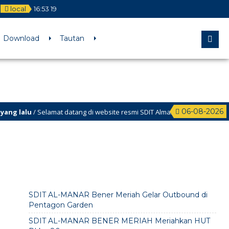
local
16
:
53
19
Download
Tautan
06-08-2026
 lalu
/ Selamat datang di website resmi SDIT Almanar Kabupaten Bener 
SDIT AL-MANAR Bener Meriah Gelar Outbound di
Pentagon Garden
SDIT AL-MANAR BENER MERIAH Meriahkan HUT