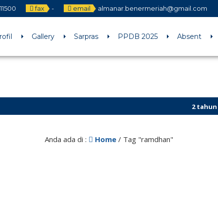
11500
fax
-
email
almanar.benermeriah@gmail.com
rofil
Gallery
Sarpras
PPDB 2025
Absent
2 tahun yang
Anda ada di :
Home
/
Tag "ramdhan"