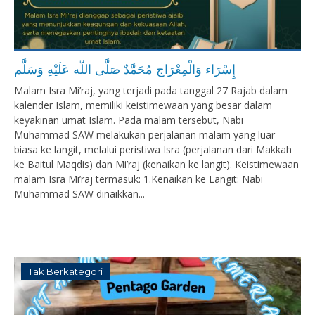
إِسْرَاء وَالْمِعْرَاج مُحَمَّدٌ صَلَّى اللّٰه عَلَيْهِ وَسَلَّم
Malam Isra Mi’raj, yang terjadi pada tanggal 27 Rajab dalam
kalender Islam, memiliki keistimewaan yang besar dalam
keyakinan umat Islam. Pada malam tersebut, Nabi
Muhammad SAW melakukan perjalanan malam yang luar
biasa ke langit, melalui peristiwa Isra (perjalanan dari Makkah
ke Baitul Maqdis) dan Mi’raj (kenaikan ke langit). Keistimewaan
malam Isra Mi’raj termasuk: 1.Kenaikan ke Langit: Nabi
Muhammad SAW dinaikkan...
Tak Berkategori