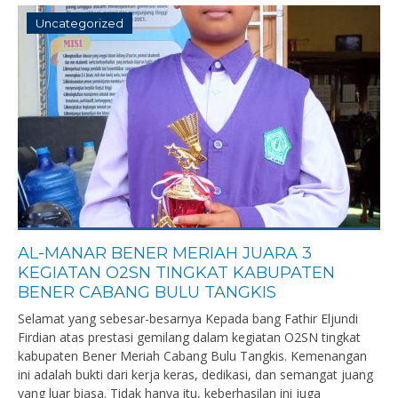
Uncategorized
AL-MANAR BENER MERIAH JUARA 3
KEGIATAN O2SN TINGKAT KABUPATEN
BENER CABANG BULU TANGKIS
Selamat yang sebesar-besarnya Kepada bang Fathir Eljundi
Firdian atas prestasi gemilang dalam kegiatan O2SN tingkat
kabupaten Bener Meriah Cabang Bulu Tangkis. Kemenangan
ini adalah bukti dari kerja keras, dedikasi, dan semangat juang
yang luar biasa. Tidak hanya itu, keberhasilan ini juga